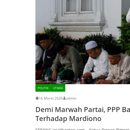
POLITIK
UTAMA
16 Maret 2026
admin
Demi Marwah Partai, PPP 
Terhadap Mardiono
SERANG,jejakbanten.com – Ketua Dewan Pimpina