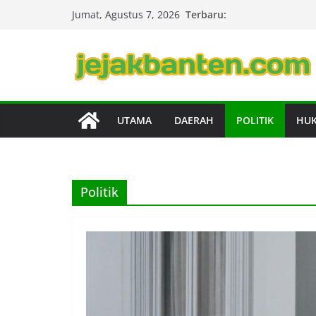
Skip
Terbaru:
Jumat, Agustus 7, 2026
to
content
UTAMA
DAERAH
POLITIK
HU
Politik