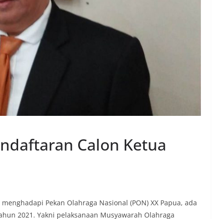
ndaftaran Calon Ketua
n menghadapi Pekan Olahraga Nasional (PON) XX Papua, ada
 tahun 2021. Yakni pelaksanaan Musyawarah Olahraga