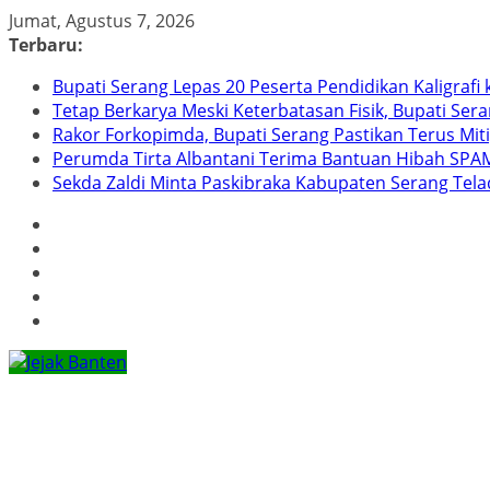
Skip
Jumat, Agustus 7, 2026
to
Terbaru:
content
Bupati Serang Lepas 20 Peserta Pendidikan Kaligraf
Tetap Berkarya Meski Keterbatasan Fisik, Bupati Ser
Rakor Forkopimda, Bupati Serang Pastikan Terus Mit
Perumda Tirta Albantani Terima Bantuan Hibah SPAM
Sekda Zaldi Minta Paskibraka Kabupaten Serang Telad