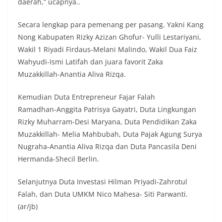
daerah,” ucapnya..
Secara lengkap para pemenang per pasang. Yakni Kang
Nong Kabupaten Rizky Azizan Ghofur- ⁠Yulli Lestariyani,
Wakil 1 Riyadi Firdaus-Melani Malindo, Wakil Dua Faiz
Wahyudi-⁠Ismi Latifah dan juara favorit Zaka
Muzakkillah-⁠Anantia Aliva Rizqa.
Kemudian Duta Entrepreneur Fajar Falah
Ramadhan-⁠Anggita Patrisya Gayatri, Duta Lingkungan
Rizky Muharram-⁠Desi Maryana, Duta Pendidikan Zaka
Muzakkillah- Melia Mahbubah, Duta Pajak Agung Surya
Nugraha-⁠Anantia Aliva Rizqa dan Duta Pancasila Deni
Hermanda-⁠Shecil Berlin.
Selanjutnya Duta Investasi Hilman Priyadi-⁠Zahrotul
Falah, dan Duta UMKM Nico Mahesa- ⁠Siti Parwanti.
(ar/jb)