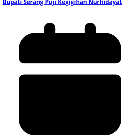
Bupati Serang Puji Kegigihan Nurhidayat