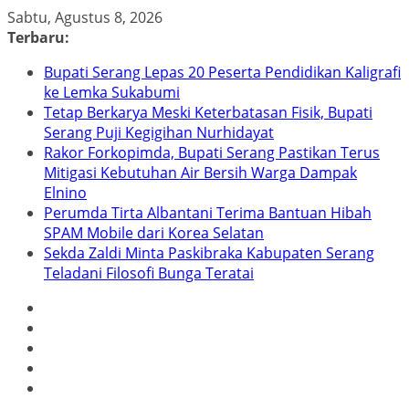
Skip
Sabtu, Agustus 8, 2026
to
Terbaru:
content
Bupati Serang Lepas 20 Peserta Pendidikan Kaligrafi
ke Lemka Sukabumi
Tetap Berkarya Meski Keterbatasan Fisik, Bupati
Serang Puji Kegigihan Nurhidayat
Rakor Forkopimda, Bupati Serang Pastikan Terus
Mitigasi Kebutuhan Air Bersih Warga Dampak
Elnino
Perumda Tirta Albantani Terima Bantuan Hibah
SPAM Mobile dari Korea Selatan
Sekda Zaldi Minta Paskibraka Kabupaten Serang
Teladani Filosofi Bunga Teratai