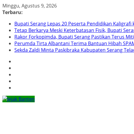
Skip
Minggu, Agustus 9, 2026
to
Terbaru:
content
Bupati Serang Lepas 20 Peserta Pendidikan Kaligraf
Tetap Berkarya Meski Keterbatasan Fisik, Bupati Ser
Rakor Forkopimda, Bupati Serang Pastikan Terus Mit
Perumda Tirta Albantani Terima Bantuan Hibah SPAM
Sekda Zaldi Minta Paskibraka Kabupaten Serang Telad