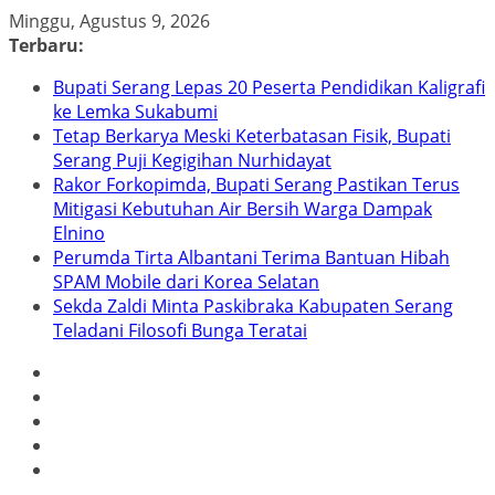
Skip
Minggu, Agustus 9, 2026
to
Terbaru:
content
Bupati Serang Lepas 20 Peserta Pendidikan Kaligrafi
ke Lemka Sukabumi
Tetap Berkarya Meski Keterbatasan Fisik, Bupati
Serang Puji Kegigihan Nurhidayat
Rakor Forkopimda, Bupati Serang Pastikan Terus
Mitigasi Kebutuhan Air Bersih Warga Dampak
Elnino
Perumda Tirta Albantani Terima Bantuan Hibah
SPAM Mobile dari Korea Selatan
Sekda Zaldi Minta Paskibraka Kabupaten Serang
Teladani Filosofi Bunga Teratai