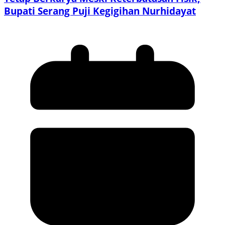
Bupati Serang Puji Kegigihan Nurhidayat