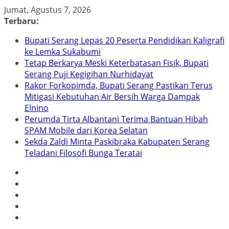
Skip
Jumat, Agustus 7, 2026
to
Terbaru:
content
Bupati Serang Lepas 20 Peserta Pendidikan Kaligrafi
ke Lemka Sukabumi
Tetap Berkarya Meski Keterbatasan Fisik, Bupati
Serang Puji Kegigihan Nurhidayat
Rakor Forkopimda, Bupati Serang Pastikan Terus
Mitigasi Kebutuhan Air Bersih Warga Dampak
Elnino
Perumda Tirta Albantani Terima Bantuan Hibah
SPAM Mobile dari Korea Selatan
Sekda Zaldi Minta Paskibraka Kabupaten Serang
Teladani Filosofi Bunga Teratai