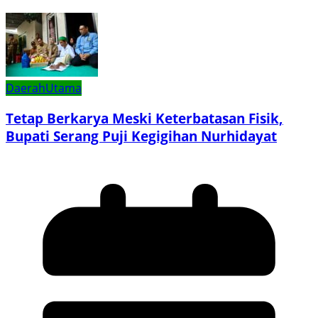
Daerah
Utama
Tetap Berkarya Meski Keterbatasan Fisik,
Bupati Serang Puji Kegigihan Nurhidayat