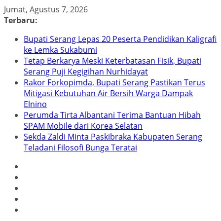
Skip
Jumat, Agustus 7, 2026
to
Terbaru:
content
Bupati Serang Lepas 20 Peserta Pendidikan Kaligrafi
ke Lemka Sukabumi
Tetap Berkarya Meski Keterbatasan Fisik, Bupati
Serang Puji Kegigihan Nurhidayat
Rakor Forkopimda, Bupati Serang Pastikan Terus
Mitigasi Kebutuhan Air Bersih Warga Dampak
Elnino
Perumda Tirta Albantani Terima Bantuan Hibah
SPAM Mobile dari Korea Selatan
Sekda Zaldi Minta Paskibraka Kabupaten Serang
Teladani Filosofi Bunga Teratai