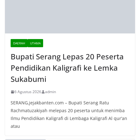
Rakor Forkopimda, Bupati Serang
Pastikan Terus Mitigasi Kebutuhan
Air Bersih Warga Dampak Elnino
4 Agustus 2026
Perumda Tirta Albantani Terima
Bantuan Hibah SPAM Mobile dari
Korea Selatan
4 Agustus 2026
Sekda Zaldi Minta Paskibraka
Kabupaten Serang Teladani Filosofi
Bunga Teratai
4 Agustus 2026