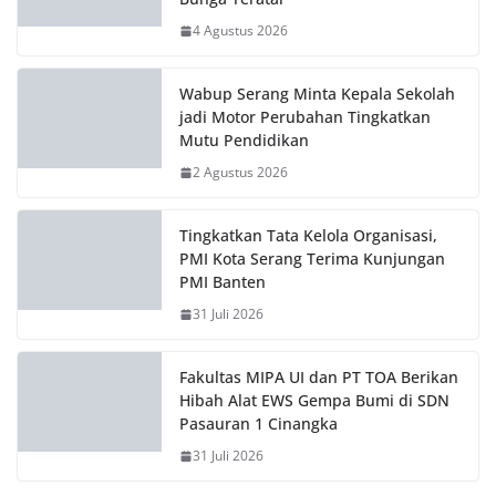
About This Site
Portal Berita Akurat dan Terpercaya
Find Us
Jl. Raya Cilegon KM. 3, Legok, Kota Serang – Banten