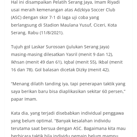
Hal ini disampaikan Pelatih Serang Jaya, Imam Riyadi
usai meraih kemenangan atas Adzkiya Soccer Club
(ASC) dengan skor 7-1 di laga uji coba yang
berlangsung di Stadion Maulana Yusuf, Ciceri, Kota
Serang, Rabu (11/8/2021).
Tujuh gol Laskar Surosoan (julukan Serang Jaya)
masing-masing dilesatkan Yasril (menit 9 dan 12),
Ikhsan (menit 49 dan 61), Iqbal (menit 55), Ikbal (menit
16 dan 78). Gol balasan dicetak Dizky (menit 42).
“Menang dilatih tanding iya, tapi penerapan taktik yang
saya berikan baru bisa diaplikasikan sekitar 60 persen,”
papar Imam.
Kata dia, yang terjadi disebabkan individual penggawa
yang belum optimal. “Banyak kesalahan individu
terutama saat bersua dengan ASC. Bagaimana kita mau
berbicara taktik bila individu pemain belum mampu