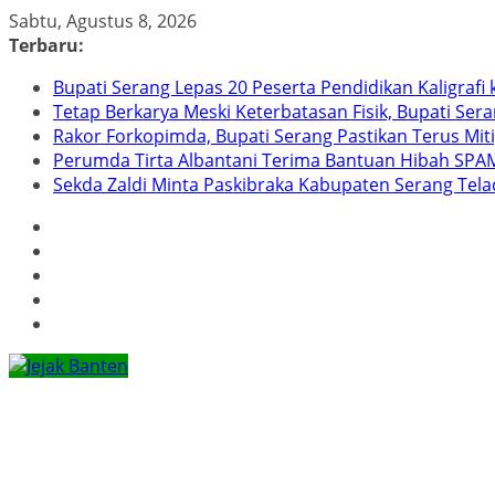
Skip
Sabtu, Agustus 8, 2026
to
Terbaru:
content
Bupati Serang Lepas 20 Peserta Pendidikan Kaligraf
Tetap Berkarya Meski Keterbatasan Fisik, Bupati Ser
Rakor Forkopimda, Bupati Serang Pastikan Terus Mit
Perumda Tirta Albantani Terima Bantuan Hibah SPAM
Sekda Zaldi Minta Paskibraka Kabupaten Serang Telad