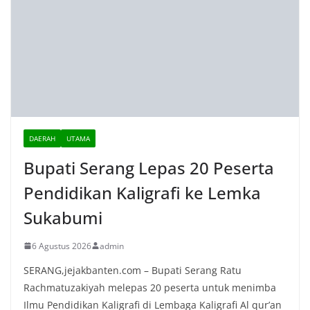
DAERAH
UTAMA
Bupati Serang Lepas 20 Peserta
Pendidikan Kaligrafi ke Lemka
Sukabumi
6 Agustus 2026
admin
SERANG,jejakbanten.com – Bupati Serang Ratu
Rachmatuzakiyah melepas 20 peserta untuk menimba
Ilmu Pendidikan Kaligrafi di Lembaga Kaligrafi Al qur’an
atau
Tetap Berkarya Meski Keterbatasan
Fisik, Bupati Serang Puji Kegigihan
Nurhidayat
5 Agustus 2026