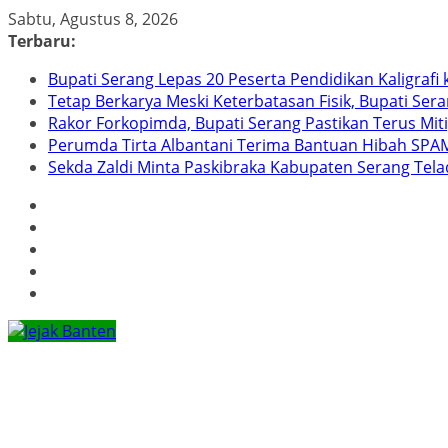
Skip
Sabtu, Agustus 8, 2026
to
Terbaru:
content
Bupati Serang Lepas 20 Peserta Pendidikan Kaligraf
Tetap Berkarya Meski Keterbatasan Fisik, Bupati Ser
Rakor Forkopimda, Bupati Serang Pastikan Terus Mit
Perumda Tirta Albantani Terima Bantuan Hibah SPAM
Sekda Zaldi Minta Paskibraka Kabupaten Serang Telad