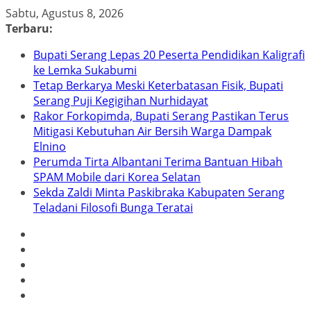
Skip
Sabtu, Agustus 8, 2026
to
Terbaru:
content
Bupati Serang Lepas 20 Peserta Pendidikan Kaligrafi
ke Lemka Sukabumi
Tetap Berkarya Meski Keterbatasan Fisik, Bupati
Serang Puji Kegigihan Nurhidayat
Rakor Forkopimda, Bupati Serang Pastikan Terus
Mitigasi Kebutuhan Air Bersih Warga Dampak
Elnino
Perumda Tirta Albantani Terima Bantuan Hibah
SPAM Mobile dari Korea Selatan
Sekda Zaldi Minta Paskibraka Kabupaten Serang
Teladani Filosofi Bunga Teratai