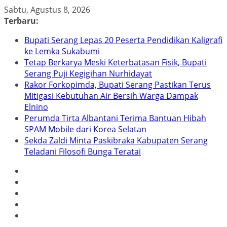
Skip
Sabtu, Agustus 8, 2026
to
Terbaru:
content
Bupati Serang Lepas 20 Peserta Pendidikan Kaligrafi
ke Lemka Sukabumi
Tetap Berkarya Meski Keterbatasan Fisik, Bupati
Serang Puji Kegigihan Nurhidayat
Rakor Forkopimda, Bupati Serang Pastikan Terus
Mitigasi Kebutuhan Air Bersih Warga Dampak
Elnino
Perumda Tirta Albantani Terima Bantuan Hibah
SPAM Mobile dari Korea Selatan
Sekda Zaldi Minta Paskibraka Kabupaten Serang
Teladani Filosofi Bunga Teratai