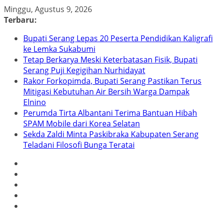
Skip
Minggu, Agustus 9, 2026
to
Terbaru:
content
Bupati Serang Lepas 20 Peserta Pendidikan Kaligrafi
ke Lemka Sukabumi
Tetap Berkarya Meski Keterbatasan Fisik, Bupati
Serang Puji Kegigihan Nurhidayat
Rakor Forkopimda, Bupati Serang Pastikan Terus
Mitigasi Kebutuhan Air Bersih Warga Dampak
Elnino
Perumda Tirta Albantani Terima Bantuan Hibah
SPAM Mobile dari Korea Selatan
Sekda Zaldi Minta Paskibraka Kabupaten Serang
Teladani Filosofi Bunga Teratai