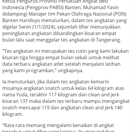
Ketua Pengurus Provinsi Persatuan Angkat Besi
Indonesia (Pengprov PABSI) Banten, Muhamad Yasin
didampingi Manajer tim Pekan Olahraga Nasional (PON)
Banten Haridoyo menuturkan, dalam tes angkatan yang
digelar Senin (1/1/2024), sejumlah lifter menunjukkan
peningkatan angkatan dibandingkan kisaran empat
bulan lalu saat menggelar tes angkatan di Tangerang.
“Tes angkatan ini merupakan tes rutin yang kami lakukan
kisaran tiga hingga empat bulan sekali untuk melihat
data terbaru angkatan atlet setelah menjalani latihan
yang kami programkan,” ungkapnya.
Ia menuturkan, jika dalam tes angkatan kemarin
misalnya angkatan snatch untuk kelas 64 kilogram atas
nama Yuda, terakhir 117 kilogram dan clean and jerk
kisaran 137 maka dalam tes terbaru mampu mengangkat
snatch mencapai 119 dan angkatan clean and jerk 140
kilogram.
“Rata-rata memang mengalami kenaikan di angkat
tersebut untuk lifter yang lainnya. Itu menandakan