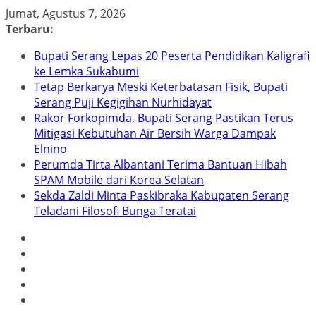
Skip
Jumat, Agustus 7, 2026
to
Terbaru:
content
Bupati Serang Lepas 20 Peserta Pendidikan Kaligrafi
ke Lemka Sukabumi
Tetap Berkarya Meski Keterbatasan Fisik, Bupati
Serang Puji Kegigihan Nurhidayat
Rakor Forkopimda, Bupati Serang Pastikan Terus
Mitigasi Kebutuhan Air Bersih Warga Dampak
Elnino
Perumda Tirta Albantani Terima Bantuan Hibah
SPAM Mobile dari Korea Selatan
Sekda Zaldi Minta Paskibraka Kabupaten Serang
Teladani Filosofi Bunga Teratai