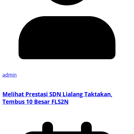
admin
Melihat Prestasi SDN Lialang Taktakan,
Tembus 10 Besar FLS2N