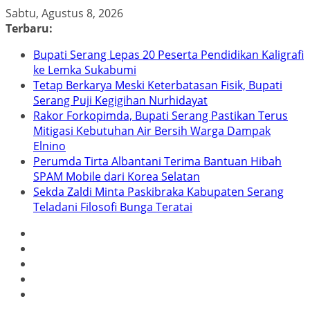
Skip
Sabtu, Agustus 8, 2026
to
Terbaru:
content
Bupati Serang Lepas 20 Peserta Pendidikan Kaligrafi
ke Lemka Sukabumi
Tetap Berkarya Meski Keterbatasan Fisik, Bupati
Serang Puji Kegigihan Nurhidayat
Rakor Forkopimda, Bupati Serang Pastikan Terus
Mitigasi Kebutuhan Air Bersih Warga Dampak
Elnino
Perumda Tirta Albantani Terima Bantuan Hibah
SPAM Mobile dari Korea Selatan
Sekda Zaldi Minta Paskibraka Kabupaten Serang
Teladani Filosofi Bunga Teratai