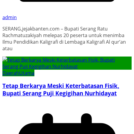
admin
SERANG,jejakbanten.com – Bupati Serang Ratu
Rachmatuzakiyah melepas 20 peserta untuk menimba
Ilmu Pendidikan Kaligrafi di Lembaga Kaligrafi Al qur’an
atau
Daerah
Utama
Tetap Berkarya Meski Keterbatasan Fisik,
Bupati Serang Puji Kegigihan Nurhidayat