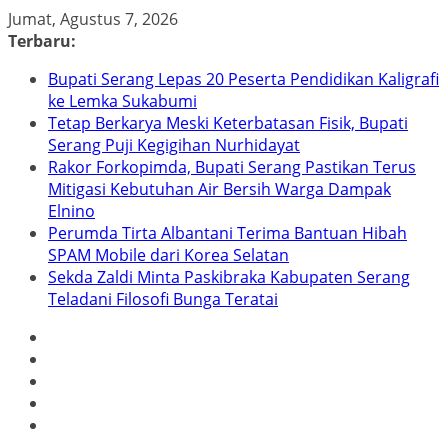
Skip
Jumat, Agustus 7, 2026
to
Terbaru:
content
Bupati Serang Lepas 20 Peserta Pendidikan Kaligrafi
ke Lemka Sukabumi
Tetap Berkarya Meski Keterbatasan Fisik, Bupati
Serang Puji Kegigihan Nurhidayat
Rakor Forkopimda, Bupati Serang Pastikan Terus
Mitigasi Kebutuhan Air Bersih Warga Dampak
Elnino
Perumda Tirta Albantani Terima Bantuan Hibah
SPAM Mobile dari Korea Selatan
Sekda Zaldi Minta Paskibraka Kabupaten Serang
Teladani Filosofi Bunga Teratai