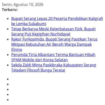
Skip
Senin, Agustus 10, 2026
to
Terbaru:
content
Bupati Serang Lepas 20 Peserta Pendidikan Kaligrafi
ke Lemka Sukabumi
Tetap Berkarya Meski Keterbatasan Fisik, Bupati
Serang Puji Kegigihan Nurhidayat
Rakor Forkopimda, Bupati Serang Pastikan Terus
Mitigasi Kebutuhan Air Bersih Warga Dampak
Elnino
Perumda Tirta Albantani Terima Bantuan Hibah
SPAM Mobile dari Korea Selatan
Sekda Zaldi Minta Paskibraka Kabupaten Serang
Teladani Filosofi Bunga Teratai