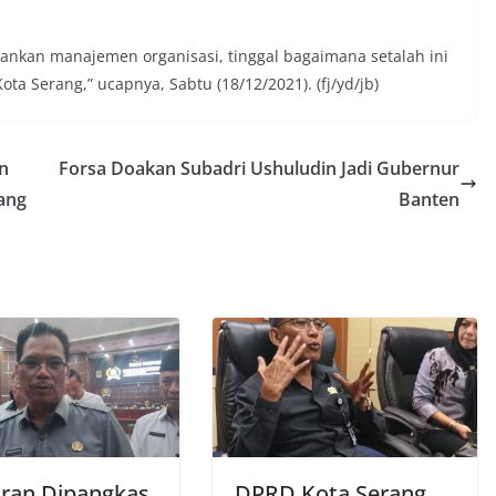
ankan manajemen organisasi, tinggal bagaimana setalah ini
ta Serang,” ucapnya, Sabtu (18/12/2021). (fj/yd/jb)
n
Forsa Doakan Subadri Ushuludin Jadi Gubernur
ang
Banten
ran Dipangkas
DPRD Kota Serang