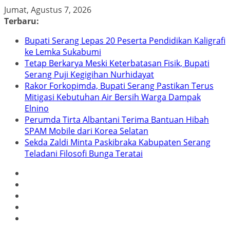
Skip
Jumat, Agustus 7, 2026
to
Terbaru:
content
Bupati Serang Lepas 20 Peserta Pendidikan Kaligrafi
ke Lemka Sukabumi
Tetap Berkarya Meski Keterbatasan Fisik, Bupati
Serang Puji Kegigihan Nurhidayat
Rakor Forkopimda, Bupati Serang Pastikan Terus
Mitigasi Kebutuhan Air Bersih Warga Dampak
Elnino
Perumda Tirta Albantani Terima Bantuan Hibah
SPAM Mobile dari Korea Selatan
Sekda Zaldi Minta Paskibraka Kabupaten Serang
Teladani Filosofi Bunga Teratai