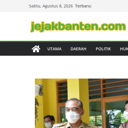
Skip
Terbaru:
Sabtu, Agustus 8, 2026
to
content
UTAMA
DAERAH
POLITIK
HU