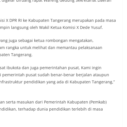
t digelar diruang rapat Wareng Gedung Sekretariat Daerah
omisi X DPR RI ke Kabupaten Tangerang merupakan pada masa
impin langsung oleh Wakil Ketua Komisi X Dede Yusuf.
t yang juga sebagai ketua rombongan mengatakan,
lam rangka untuk melihat dan memantau pelaksanaan
paten Tangerang.
at ibukota dan juga pemerintahan pusat, Kami ingin
i pemerintah pusat sudah benar-benar berjalan ataupun
infrastruktur pendidikan yang ada di Kabupaten Tangerang,”
aran serta masukan dari Pemerintah Kabupaten (Pemkab)
ndidikan, terhadap dunia pendidikan terlebih di masa