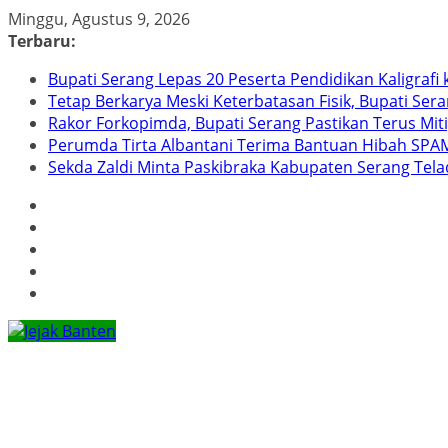
Skip
Minggu, Agustus 9, 2026
to
Terbaru:
content
Bupati Serang Lepas 20 Peserta Pendidikan Kaligraf
Tetap Berkarya Meski Keterbatasan Fisik, Bupati Ser
Rakor Forkopimda, Bupati Serang Pastikan Terus Mit
Perumda Tirta Albantani Terima Bantuan Hibah SPAM
Sekda Zaldi Minta Paskibraka Kabupaten Serang Telad