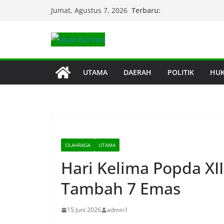
Skip
Terbaru:
Jumat, Agustus 7, 2026
to
content
UTAMA
DAERAH
POLITIK
HU
OLAHRAGA
UTAMA
Hari Kelima Popda XI
Tambah 7 Emas
15 Juni 2026
admin1