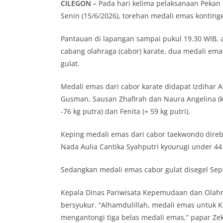
CILEGON –
Pada hari kelima pelaksanaan Pekan 
Senin (15/6/2026), torehan medali emas konting
Pantauan di lapangan sampai pukul 19.30 WIB,
cabang olahraga (cabor) karate, dua medali ema
gulat.
Medali emas dari cabor karate didapat Izdihar A
Gusman, Sausan Zhafirah dan Naura Angelina (ka
-76 kg putra) dan Fenita (+ 59 kg putri).
Keping medali emas dari cabor taekwondo dir
Nada Aulia Cantika Syahputri kyourugi under 44 
Sedangkan medali emas cabor gulat disegel Septi
Kepala Dinas Pariwisata Kepemudaan dan Olahr
bersyukur. “Alhamdulillah, medali emas untuk K
mengantongi tiga belas medali emas,” papar Zek