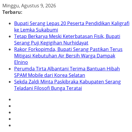
Skip
Minggu, Agustus 9, 2026
to
Terbaru:
content
Bupati Serang Lepas 20 Peserta Pendidikan Kaligrafi
ke Lemka Sukabumi
Tetap Berkarya Meski Keterbatasan Fisik, Bupati
Serang Puji Kegigihan Nurhidayat
Rakor Forkopimda, Bupati Serang Pastikan Terus
Mitigasi Kebutuhan Air Bersih Warga Dampak
Elnino
Perumda Tirta Albantani Terima Bantuan Hibah
SPAM Mobile dari Korea Selatan
Sekda Zaldi Minta Paskibraka Kabupaten Serang
Teladani Filosofi Bunga Teratai