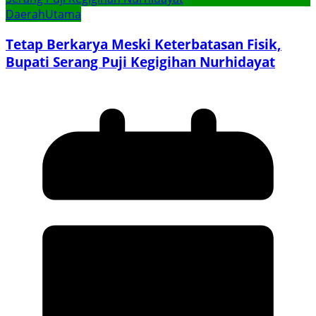
Daerah
Utama
Tetap Berkarya Meski Keterbatasan Fisik,
Bupati Serang Puji Kegigihan Nurhidayat