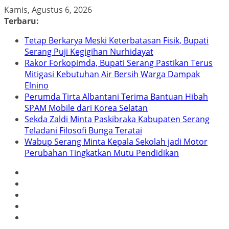
Skip
Kamis, Agustus 6, 2026
to
Terbaru:
content
Tetap Berkarya Meski Keterbatasan Fisik, Bupati
Serang Puji Kegigihan Nurhidayat
Rakor Forkopimda, Bupati Serang Pastikan Terus
Mitigasi Kebutuhan Air Bersih Warga Dampak
Elnino
Perumda Tirta Albantani Terima Bantuan Hibah
SPAM Mobile dari Korea Selatan
Sekda Zaldi Minta Paskibraka Kabupaten Serang
Teladani Filosofi Bunga Teratai
Wabup Serang Minta Kepala Sekolah jadi Motor
Perubahan Tingkatkan Mutu Pendidikan