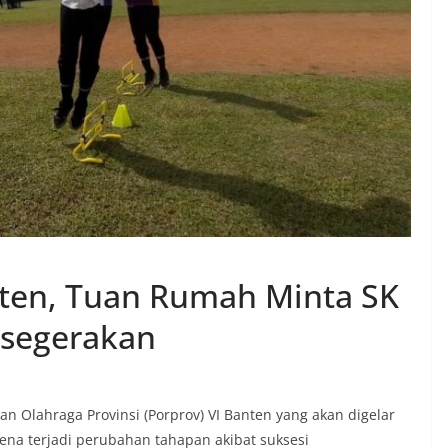
nten, Tuan Rumah Minta SK
isegerakan
 Olahraga Provinsi (Porprov) VI Banten yang akan digelar
rena terjadi perubahan tahapan akibat suksesi