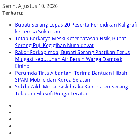
Skip
Senin, Agustus 10, 2026
to
Terbaru:
content
Bupati Serang Lepas 20 Peserta Pendidikan Kaligrafi
ke Lemka Sukabumi
Tetap Berkarya Meski Keterbatasan Fisik, Bupati
Serang Puji Kegigihan Nurhidayat
Rakor Forkopimda, Bupati Serang Pastikan Terus
Mitigasi Kebutuhan Air Bersih Warga Dampak
Elnino
Perumda Tirta Albantani Terima Bantuan Hibah
SPAM Mobile dari Korea Selatan
Sekda Zaldi Minta Paskibraka Kabupaten Serang
Teladani Filosofi Bunga Teratai