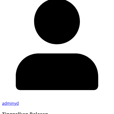
adminyd