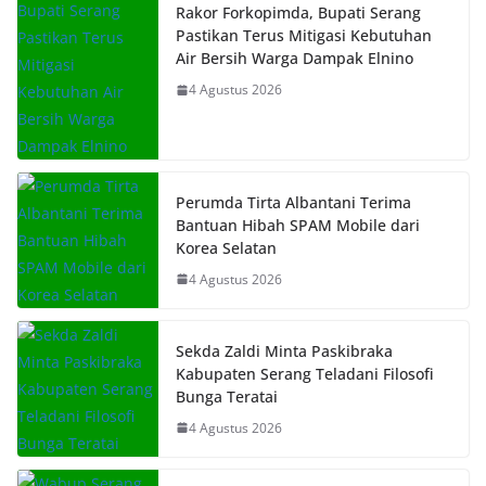
Rakor Forkopimda, Bupati Serang
Pastikan Terus Mitigasi Kebutuhan
Air Bersih Warga Dampak Elnino
4 Agustus 2026
Perumda Tirta Albantani Terima
Bantuan Hibah SPAM Mobile dari
Korea Selatan
4 Agustus 2026
Sekda Zaldi Minta Paskibraka
Kabupaten Serang Teladani Filosofi
Bunga Teratai
4 Agustus 2026