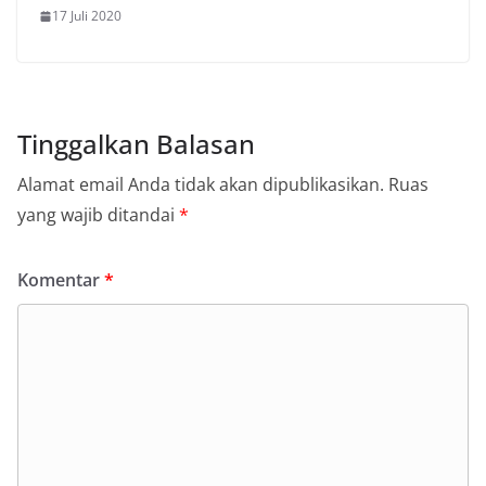
17 Juli 2020
Tinggalkan Balasan
Alamat email Anda tidak akan dipublikasikan.
Ruas
yang wajib ditandai
*
Komentar
*