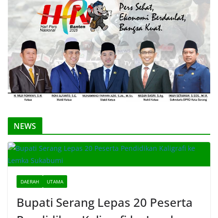
NEWS
DAERAH
UTAMA
Bupati Serang Lepas 20 Peserta