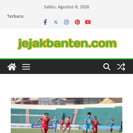
Skip
Sabtu, Agustus 8, 2026
to
Terbaru:
content