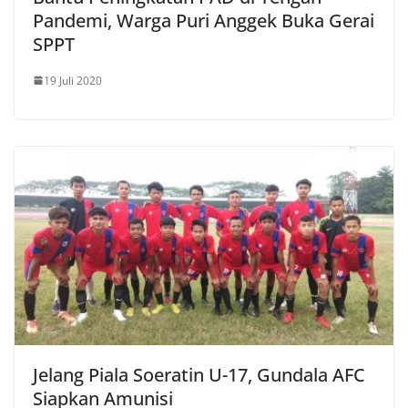
Pandemi, Warga Puri Anggek Buka Gerai
SPPT
19 Juli 2020
Jelang Piala Soeratin U-17, Gundala AFC
Siapkan Amunisi