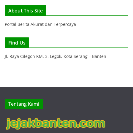
About This Site
Portal Berita Akurat dan Terpercaya
Find Us
Jl. Raya Cilegon KM. 3, Legok, Kota Serang – Banten
Tentang Kami