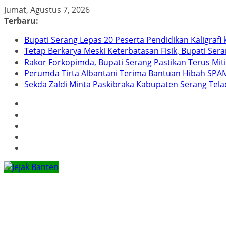
Skip
Jumat, Agustus 7, 2026
to
Terbaru:
content
Bupati Serang Lepas 20 Peserta Pendidikan Kaligraf
Tetap Berkarya Meski Keterbatasan Fisik, Bupati Ser
Rakor Forkopimda, Bupati Serang Pastikan Terus Mit
Perumda Tirta Albantani Terima Bantuan Hibah SPAM
Sekda Zaldi Minta Paskibraka Kabupaten Serang Telad