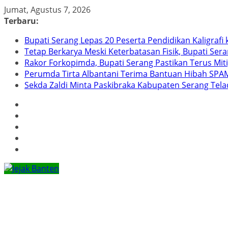
Skip
Jumat, Agustus 7, 2026
to
Terbaru:
content
Bupati Serang Lepas 20 Peserta Pendidikan Kaligraf
Tetap Berkarya Meski Keterbatasan Fisik, Bupati Ser
Rakor Forkopimda, Bupati Serang Pastikan Terus Mit
Perumda Tirta Albantani Terima Bantuan Hibah SPAM
Sekda Zaldi Minta Paskibraka Kabupaten Serang Telad