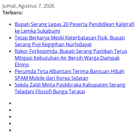
Skip
Jumat, Agustus 7, 2026
to
Terbaru:
content
Bupati Serang Lepas 20 Peserta Pendidikan Kaligrafi
ke Lemka Sukabumi
Tetap Berkarya Meski Keterbatasan Fisik, Bupati
Serang Puji Kegigihan Nurhidayat
Rakor Forkopimda, Bupati Serang Pastikan Terus
Mitigasi Kebutuhan Air Bersih Warga Dampak
Elnino
Perumda Tirta Albantani Terima Bantuan Hibah
SPAM Mobile dari Korea Selatan
Sekda Zaldi Minta Paskibraka Kabupaten Serang
Teladani Filosofi Bunga Teratai