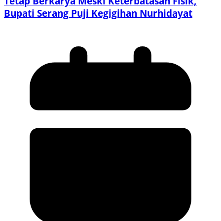
Tetap Berkarya Meski Keterbatasan Fisik,
Bupati Serang Puji Kegigihan Nurhidayat