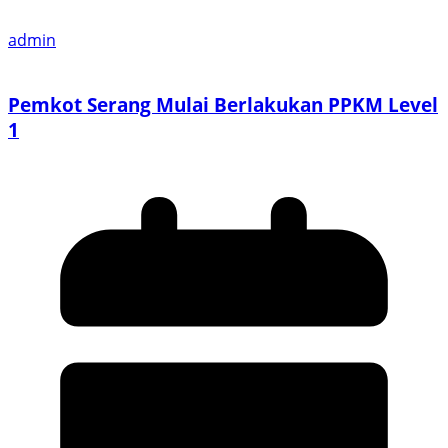
admin
Pemkot Serang Mulai Berlakukan PPKM Level
1