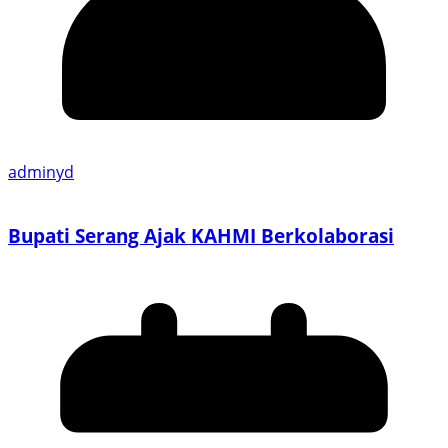
adminyd
Bupati Serang Ajak KAHMI Berkolaborasi