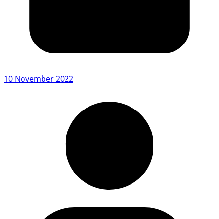
10 November 2022