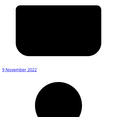
9 November 2022