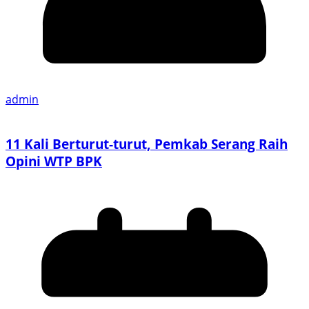
admin
11 Kali Berturut-turut, Pemkab Serang Raih
Opini WTP BPK