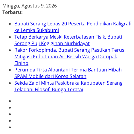
Skip
Minggu, Agustus 9, 2026
to
Terbaru:
content
Bupati Serang Lepas 20 Peserta Pendidikan Kaligrafi
ke Lemka Sukabumi
Tetap Berkarya Meski Keterbatasan Fisik, Bupati
Serang Puji Kegigihan Nurhidayat
Rakor Forkopimda, Bupati Serang Pastikan Terus
Mitigasi Kebutuhan Air Bersih Warga Dampak
Elnino
Perumda Tirta Albantani Terima Bantuan Hibah
SPAM Mobile dari Korea Selatan
Sekda Zaldi Minta Paskibraka Kabupaten Serang
Teladani Filosofi Bunga Teratai