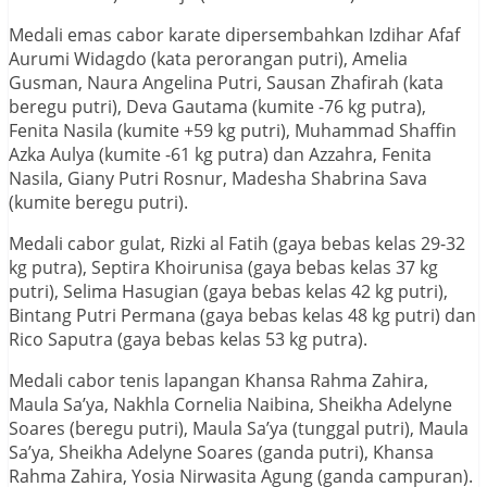
Medali emas cabor karate dipersembahkan Izdihar Afaf
Aurumi Widagdo (kata perorangan putri), Amelia
Gusman, Naura Angelina Putri, Sausan Zhafirah (kata
beregu putri), Deva Gautama (kumite -76 kg putra),
Fenita Nasila (kumite +59 kg putri), Muhammad Shaffin
Azka Aulya (kumite -61 kg putra) dan Azzahra, Fenita
Nasila, Giany Putri Rosnur, Madesha Shabrina Sava
(kumite beregu putri).
Medali cabor gulat, Rizki al Fatih (gaya bebas kelas 29-32
kg putra), Septira Khoirunisa (gaya bebas kelas 37 kg
putri), Selima Hasugian (gaya bebas kelas 42 kg putri),
Bintang Putri Permana (gaya bebas kelas 48 kg putri) dan
Rico Saputra (gaya bebas kelas 53 kg putra).
Medali cabor tenis lapangan Khansa Rahma Zahira,
Maula Sa’ya, Nakhla Cornelia Naibina, Sheikha Adelyne
Soares (beregu putri), Maula Sa’ya (tunggal putri), Maula
Sa’ya, Sheikha Adelyne Soares (ganda putri), Khansa
Rahma Zahira, Yosia Nirwasita Agung (ganda campuran).