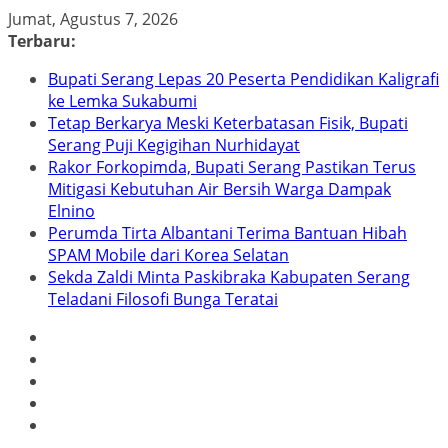
Skip
Jumat, Agustus 7, 2026
to
Terbaru:
content
Bupati Serang Lepas 20 Peserta Pendidikan Kaligrafi
ke Lemka Sukabumi
Tetap Berkarya Meski Keterbatasan Fisik, Bupati
Serang Puji Kegigihan Nurhidayat
Rakor Forkopimda, Bupati Serang Pastikan Terus
Mitigasi Kebutuhan Air Bersih Warga Dampak
Elnino
Perumda Tirta Albantani Terima Bantuan Hibah
SPAM Mobile dari Korea Selatan
Sekda Zaldi Minta Paskibraka Kabupaten Serang
Teladani Filosofi Bunga Teratai