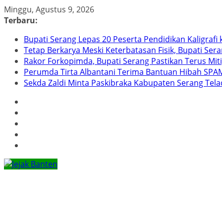
Skip
Minggu, Agustus 9, 2026
to
Terbaru:
content
Bupati Serang Lepas 20 Peserta Pendidikan Kaligraf
Tetap Berkarya Meski Keterbatasan Fisik, Bupati Ser
Rakor Forkopimda, Bupati Serang Pastikan Terus Mit
Perumda Tirta Albantani Terima Bantuan Hibah SPAM
Sekda Zaldi Minta Paskibraka Kabupaten Serang Telad