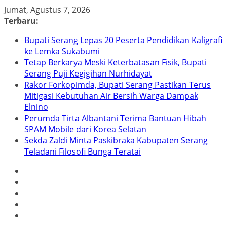
Skip
Jumat, Agustus 7, 2026
to
Terbaru:
content
Bupati Serang Lepas 20 Peserta Pendidikan Kaligrafi
ke Lemka Sukabumi
Tetap Berkarya Meski Keterbatasan Fisik, Bupati
Serang Puji Kegigihan Nurhidayat
Rakor Forkopimda, Bupati Serang Pastikan Terus
Mitigasi Kebutuhan Air Bersih Warga Dampak
Elnino
Perumda Tirta Albantani Terima Bantuan Hibah
SPAM Mobile dari Korea Selatan
Sekda Zaldi Minta Paskibraka Kabupaten Serang
Teladani Filosofi Bunga Teratai