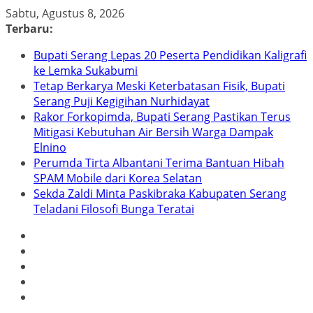
Skip
Sabtu, Agustus 8, 2026
to
Terbaru:
content
Bupati Serang Lepas 20 Peserta Pendidikan Kaligrafi
ke Lemka Sukabumi
Tetap Berkarya Meski Keterbatasan Fisik, Bupati
Serang Puji Kegigihan Nurhidayat
Rakor Forkopimda, Bupati Serang Pastikan Terus
Mitigasi Kebutuhan Air Bersih Warga Dampak
Elnino
Perumda Tirta Albantani Terima Bantuan Hibah
SPAM Mobile dari Korea Selatan
Sekda Zaldi Minta Paskibraka Kabupaten Serang
Teladani Filosofi Bunga Teratai