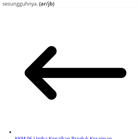
sesungguhnya.
(ar/jb)
KKM 06 Uniba Kenalkan Produk Kerajinan