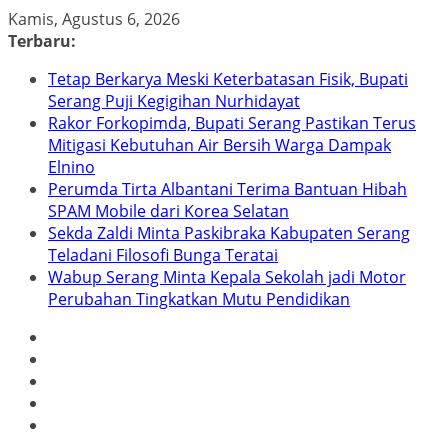
Skip
Kamis, Agustus 6, 2026
to
Terbaru:
content
Tetap Berkarya Meski Keterbatasan Fisik, Bupati
Serang Puji Kegigihan Nurhidayat
Rakor Forkopimda, Bupati Serang Pastikan Terus
Mitigasi Kebutuhan Air Bersih Warga Dampak
Elnino
Perumda Tirta Albantani Terima Bantuan Hibah
SPAM Mobile dari Korea Selatan
Sekda Zaldi Minta Paskibraka Kabupaten Serang
Teladani Filosofi Bunga Teratai
Wabup Serang Minta Kepala Sekolah jadi Motor
Perubahan Tingkatkan Mutu Pendidikan