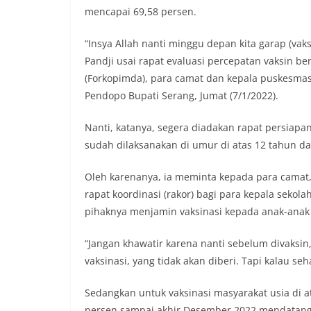
mencapai 69,58 persen.
“Insya Allah nanti minggu depan kita garap (vak
Pandji usai rapat evaluasi percepatan vaksin 
(Forkopimda), para camat dan kepala puskesmas
Pendopo Bupati Serang, Jumat (7/1/2022).
Nanti, katanya, segera diadakan rapat persiapa
sudah dilaksanakan di umur di atas 12 tahun d
Oleh karenanya, ia meminta kepada para camat
rapat koordinasi (rakor) bagi para kepala seko
pihaknya menjamin vaksinasi kepada anak-anak
“Jangan khawatir karena nanti sebelum divaksin,
vaksinasi, yang tidak akan diberi. Tapi kalau seha
Sedangkan untuk vaksinasi masyarakat usia di 
persen sampai akhir Desember 2022 mendatang 