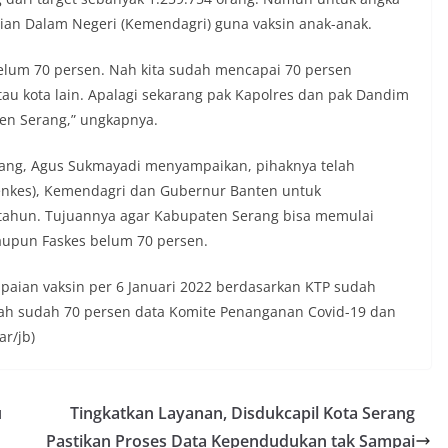
rian Dalam Negeri (Kemendagri) guna vaksin anak-anak.
elum 70 persen. Nah kita sudah mencapai 70 persen
u kota lain. Apalagi sekarang pak Kapolres dan pak Dandim
n Serang,” ungkapnya.
rang, Agus Sukmayadi menyampaikan, pihaknya telah
enkes), Kemendagri dan Gubernur Banten untuk
2 tahun. Tujuannya agar Kabupaten Serang bisa memulai
upun Faskes belum 70 persen.
paian vaksin per 6 Januari 2022 berdasarkan KTP sudah
 Allah sudah 70 persen data Komite Penanganan Covid-19 dan
ar/jb)
u
Tingkatkan Layanan, Disdukcapil Kota Serang
Pastikan Proses Data Kependudukan tak Sampai