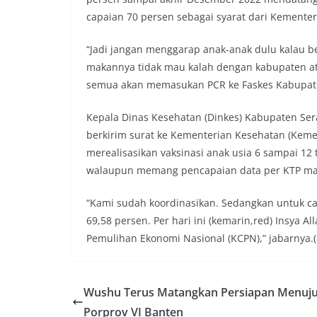
capaian 70 persen sebagai syarat dari Kemente
“Jadi jangan menggarap anak-anak dulu kalau b
makannya tidak mau kalah dengan kabupaten ata
semua akan memasukan PCR ke Faskes Kabupate
Kepala Dinas Kesehatan (Dinkes) Kabupaten Se
berkirim surat ke Kementerian Kesehatan (Kem
merealisasikan vaksinasi anak usia 6 sampai 1
walaupun memang pencapaian data per KTP ma
“Kami sudah koordinasikan. Sedangkan untuk ca
69,58 persen. Per hari ini (kemarin,red) Insya
Pemulihan Ekonomi Nasional (KCPN),” jabarnya.(
Wushu Terus Matangkan Persiapan Menuj
Porprov VI Banten