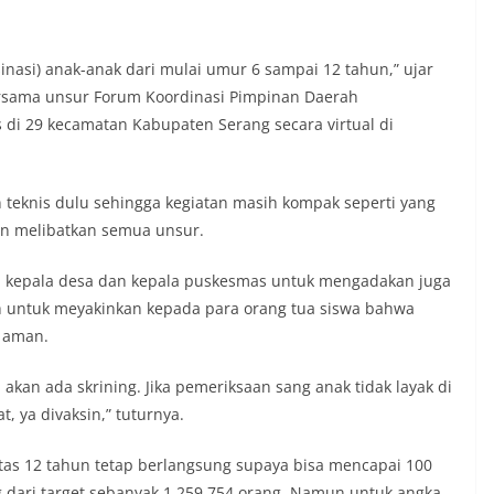
sinasi) anak-anak dari mulai umur 6 sampai 12 tahun,” ujar
bersama unsur Forum Koordinasi Pimpinan Daerah
 di 29 kecamatan Kabupaten Serang secara virtual di
n teknis dulu sehingga kegiatan masih kompak seperti yang
an melibatkan semua unsur.
, kepala desa dan kepala puskesmas untuk mengadakan juga
lah untuk meyakinkan kepada para orang tua siswa bahwa
 aman.
 akan ada skrining. Jika pemeriksaan sang anak tidak layak di
t, ya divaksin,” tuturnya.
atas 12 tahun tetap berlangsung supaya bisa mencapai 100
dari target sebanyak 1.259.754 orang. Namun untuk angka