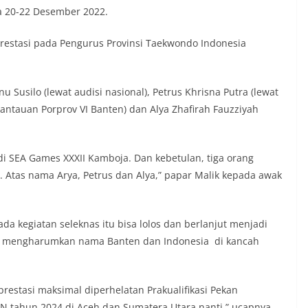
da 20-22 Desember 2022.
restasi pada Pengurus Provinsi Taekwondo Indonesia
 Susilo (lewat audisi nasional), Petrus Khrisna Putra (lewat
antauan Porprov VI Banten) dan Alya Zhafirah Fauzziyah
di SEA Games XXXII Kamboja. Dan kebetulan, tiga orang
n. Atas nama Arya, Petrus dan Alya,” papar Malik kepada awak
ada kegiatan seleknas itu bisa lolos dan berlanjut menjadi
kan mengharumkan nama Banten dan Indonesia di kancah
restasi maksimal diperhelatan Prakualifikasi Pekan
N tahun 2024 di Aceh dan Sumatera Utara nanti,” ucapnya.