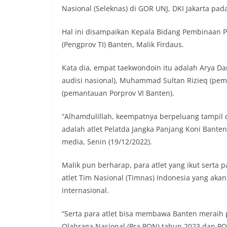
Nasional (Seleknas) di GOR UNJ, DKI Jakarta pa
Hal ini disampaikan Kepala Bidang Pembinaan P
(Pengprov TI) Banten, Malik Firdaus.
Kata dia, empat taekwondoin itu adalah Arya Danu
audisi nasional), Muhammad Sultan Rizieq (pem
(pemantauan Porprov VI Banten).
“Alhamdulillah, keempatnya berpeluang tampil 
adalah atlet Pelatda Jangka Panjang Koni Bante
media, Senin (19/12/2022).
Malik pun berharap, para atlet yang ikut serta p
atlet Tim Nasional (Timnas) Indonesia yang a
internasional.
“Serta para atlet bisa membawa Banten meraih p
Olahraga Nasional (Pra PON) tahun 2023 dan PO