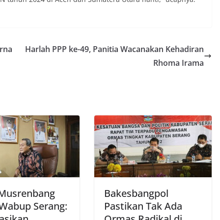
rna
Harlah PPP ke-49, Panitia Wacanakan Kehadiran
Rhoma Irama
Musrenbang
Bakesbangpol
 Wabup Serang:
Pastikan Tak Ada
sasikan
Ormas Radikal di