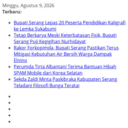
Skip
Minggu, Agustus 9, 2026
to
Terbaru:
content
Bupati Serang Lepas 20 Peserta Pendidikan Kaligrafi
ke Lemka Sukabumi
Tetap Berkarya Meski Keterbatasan Fisik, Bupati
Serang Puji Kegigihan Nurhidayat
Rakor Forkopimda, Bupati Serang Pastikan Terus
Mitigasi Kebutuhan Air Bersih Warga Dampak
Elnino
Perumda Tirta Albantani Terima Bantuan Hibah
SPAM Mobile dari Korea Selatan
Sekda Zaldi Minta Paskibraka Kabupaten Serang
Teladani Filosofi Bunga Teratai