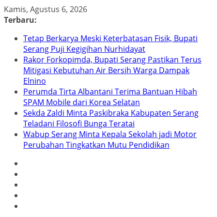
Skip
Kamis, Agustus 6, 2026
to
Terbaru:
content
Tetap Berkarya Meski Keterbatasan Fisik, Bupati
Serang Puji Kegigihan Nurhidayat
Rakor Forkopimda, Bupati Serang Pastikan Terus
Mitigasi Kebutuhan Air Bersih Warga Dampak
Elnino
Perumda Tirta Albantani Terima Bantuan Hibah
SPAM Mobile dari Korea Selatan
Sekda Zaldi Minta Paskibraka Kabupaten Serang
Teladani Filosofi Bunga Teratai
Wabup Serang Minta Kepala Sekolah jadi Motor
Perubahan Tingkatkan Mutu Pendidikan