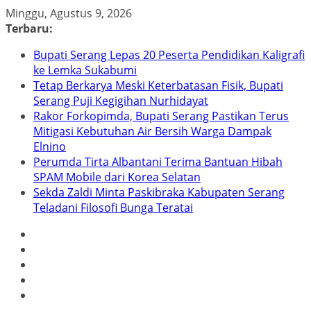
Skip
Minggu, Agustus 9, 2026
to
Terbaru:
content
Bupati Serang Lepas 20 Peserta Pendidikan Kaligrafi
ke Lemka Sukabumi
Tetap Berkarya Meski Keterbatasan Fisik, Bupati
Serang Puji Kegigihan Nurhidayat
Rakor Forkopimda, Bupati Serang Pastikan Terus
Mitigasi Kebutuhan Air Bersih Warga Dampak
Elnino
Perumda Tirta Albantani Terima Bantuan Hibah
SPAM Mobile dari Korea Selatan
Sekda Zaldi Minta Paskibraka Kabupaten Serang
Teladani Filosofi Bunga Teratai