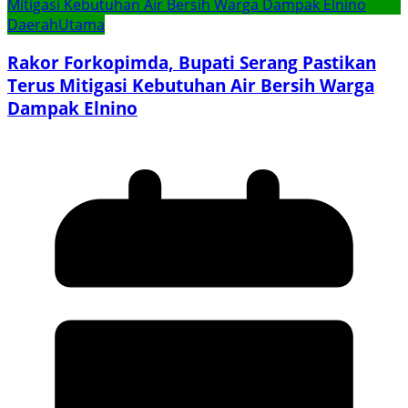
Daerah
Utama
Rakor Forkopimda, Bupati Serang Pastikan
Terus Mitigasi Kebutuhan Air Bersih Warga
Dampak Elnino