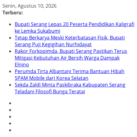
Skip
Senin, Agustus 10, 2026
to
Terbaru:
content
Bupati Serang Lepas 20 Peserta Pendidikan Kaligrafi
ke Lemka Sukabumi
Tetap Berkarya Meski Keterbatasan Fisik, Bupati
Serang Puji Kegigihan Nurhidayat
Rakor Forkopimda, Bupati Serang Pastikan Terus
Mitigasi Kebutuhan Air Bersih Warga Dampak
Elnino
Perumda Tirta Albantani Terima Bantuan Hibah
SPAM Mobile dari Korea Selatan
Sekda Zaldi Minta Paskibraka Kabupaten Serang
Teladani Filosofi Bunga Teratai