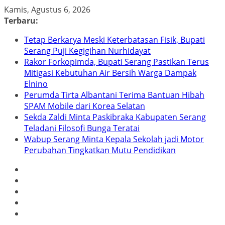
Skip
Kamis, Agustus 6, 2026
to
Terbaru:
content
Tetap Berkarya Meski Keterbatasan Fisik, Bupati
Serang Puji Kegigihan Nurhidayat
Rakor Forkopimda, Bupati Serang Pastikan Terus
Mitigasi Kebutuhan Air Bersih Warga Dampak
Elnino
Perumda Tirta Albantani Terima Bantuan Hibah
SPAM Mobile dari Korea Selatan
Sekda Zaldi Minta Paskibraka Kabupaten Serang
Teladani Filosofi Bunga Teratai
Wabup Serang Minta Kepala Sekolah jadi Motor
Perubahan Tingkatkan Mutu Pendidikan