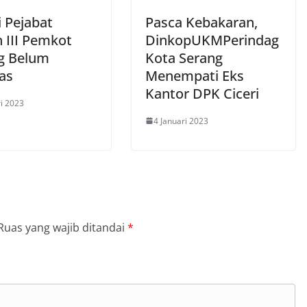
i Pejabat
Pasca Kebakaran,
n III Pemkot
DinkopUKMPerindag
g Belum
Kota Serang
as
Menempati Eks
Kantor DPK Ciceri
ri 2023
4 Januari 2023
Ruas yang wajib ditandai
*