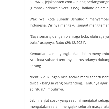
SERANG, jejakbanten.com – Jelang berlangsungny
(Timnas) Indonesia versus (VS) Thailand dalam a
Wakil Wali Kota, Subadri Ushuludin, manyampa
Indonesia. Dirinya mengakui sangat menggemari
“Saya senang dengan olahraga bola, olahraga ya
bola,” ucapnya, Rabu (29/12/2021).
Kemudian, Ia mengungkapkan dalam menyambut pe
AFF, kata Subadri tentunya harus adanya dukun
Serang.
“Bentuk dukungan bisa secara moril seperti no
terbaik bangsa yang bertanding. Tentunya aga
spiritual,” imbuhnya.
Lebih lanjut sosok yang saat ini menjabat sebag
mengatakan selain mengajak seluruh masyaraka