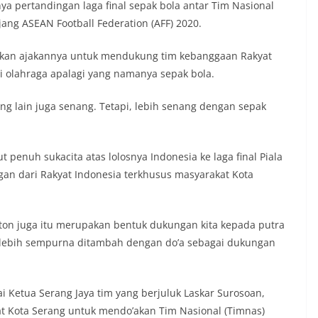
a pertandingan laga final sepak bola antar Tim Nasional
jang ASEAN Football Federation (AFF) 2020.
ikan ajakannya untuk mendukung tim kebanggaan Rakyat
 olahraga apalagi yang namanya sepak bola.
ng lain juga senang. Tetapi, lebih senang dengan sepak
nuh sukacita atas lolosnya Indonesia ke laga final Piala
gan dari Rakyat Indonesia terkhusus masyarakat Kota
nton juga itu merupakan bentuk dukungan kita kepada putra
r lebih sempurna ditambah dengan do’a sebagai dukungan
ai Ketua Serang Jaya tim yang berjuluk Laskar Surosoan,
t Kota Serang untuk mendo’akan Tim Nasional (Timnas)