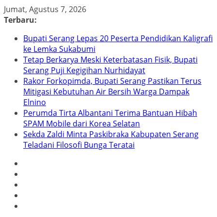
Skip
Jumat, Agustus 7, 2026
to
Terbaru:
content
Bupati Serang Lepas 20 Peserta Pendidikan Kaligrafi
ke Lemka Sukabumi
Tetap Berkarya Meski Keterbatasan Fisik, Bupati
Serang Puji Kegigihan Nurhidayat
Rakor Forkopimda, Bupati Serang Pastikan Terus
Mitigasi Kebutuhan Air Bersih Warga Dampak
Elnino
Perumda Tirta Albantani Terima Bantuan Hibah
SPAM Mobile dari Korea Selatan
Sekda Zaldi Minta Paskibraka Kabupaten Serang
Teladani Filosofi Bunga Teratai