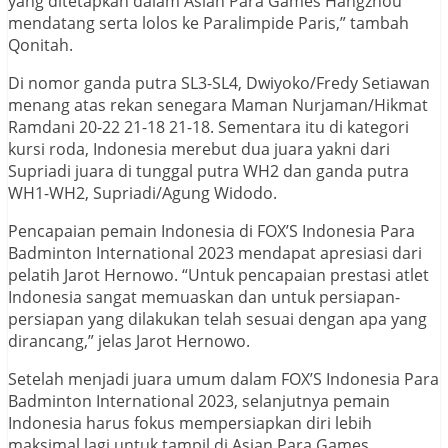
yang ditetapkan dalam Asian Para Games Hangzhou
mendatang serta lolos ke Paralimpide Paris,” tambah
Qonitah.
Di nomor ganda putra SL3-SL4, Dwiyoko/Fredy Setiawan
menang atas rekan senegara Maman Nurjaman/Hikmat
Ramdani 20-22 21-18 21-18. Sementara itu di kategori
kursi roda, Indonesia merebut dua juara yakni dari
Supriadi juara di tunggal putra WH2 dan ganda putra
WH1-WH2, Supriadi/Agung Widodo.
Pencapaian pemain Indonesia di FOX’S Indonesia Para
Badminton International 2023 mendapat apresiasi dari
pelatih Jarot Hernowo. “Untuk pencapaian prestasi atlet
Indonesia sangat memuaskan dan untuk persiapan-
persiapan yang dilakukan telah sesuai dengan apa yang
dirancang,” jelas Jarot Hernowo.
Setelah menjadi juara umum dalam FOX’S Indonesia Para
Badminton International 2023, selanjutnya pemain
Indonesia harus fokus mempersiapkan diri lebih
maksimal lagi untuk tampil di Asian Para Games