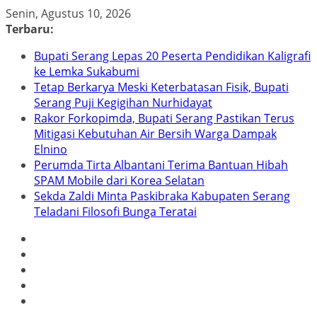
Skip
Senin, Agustus 10, 2026
to
Terbaru:
content
Bupati Serang Lepas 20 Peserta Pendidikan Kaligrafi
ke Lemka Sukabumi
Tetap Berkarya Meski Keterbatasan Fisik, Bupati
Serang Puji Kegigihan Nurhidayat
Rakor Forkopimda, Bupati Serang Pastikan Terus
Mitigasi Kebutuhan Air Bersih Warga Dampak
Elnino
Perumda Tirta Albantani Terima Bantuan Hibah
SPAM Mobile dari Korea Selatan
Sekda Zaldi Minta Paskibraka Kabupaten Serang
Teladani Filosofi Bunga Teratai